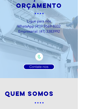
orçamento
Ligue para nós
WhatsApp
(41)9 9569-8332
Empresarial:
(41) 3383992
Contate-nos
quem somos